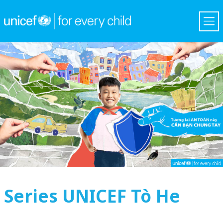
Series UNICEF Tò He