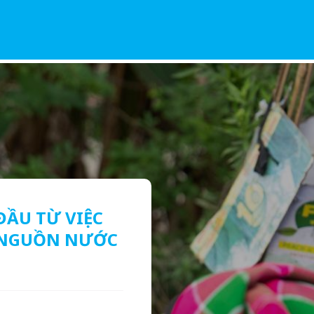
ĐẦU TỪ VIỆC
I NGUỒN NƯỚC