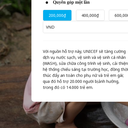
Quyên góp một lần
200,000₫
400,000₫
600,00
VND
Với nguồn hỗ trợ này, UNICEF sẽ tăng cường
dịch vụ nước sạch, vệ sinh và vệ sinh cá nhân
(WASH), sửa chữa công trình vệ sinh, cải thiện
hệ thống chiếu sáng tại trường học, đồng thờ
thúc đẩy an toàn cho phụ nữ và trẻ em gái;
qua đó hỗ trợ 20.000 người bị ảnh hưởng,
trong đó có 14.000 trẻ em.