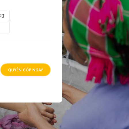
0₫
i
QUYÊN GÓP NGAY